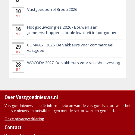
Vastgoedborrel Breda 2026
10
sep
Hoogbouwcongres 2026 - Bouwen aan
16
gemeenschappen: sociale kwaliteit in hoogbouw
sep
COMVAST 2026: De vakbeurs voor commercieel
29
vastgoed
sep
WOCODA 2027: De vakbeurs voor volkshuisvesting
28
jan
Over Vastgoednieuws.nl
Vastgoednieuws.nl is dé informatiebron van de vastgoedsector, waar het
laatste nieuws en ontwikkelingen met de sector worden gedeeld.
Onze privacyverklaring
Contact