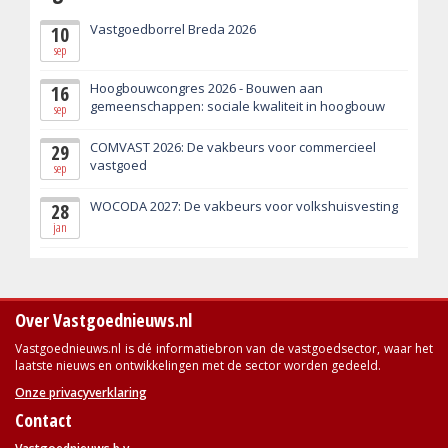
Vastgoedborrel Breda 2026
10
sep
Hoogbouwcongres 2026 - Bouwen aan
16
gemeenschappen: sociale kwaliteit in hoogbouw
sep
COMVAST 2026: De vakbeurs voor commercieel
29
vastgoed
sep
WOCODA 2027: De vakbeurs voor volkshuisvesting
28
jan
Over Vastgoednieuws.nl
Vastgoednieuws.nl is dé informatiebron van de vastgoedsector, waar het
laatste nieuws en ontwikkelingen met de sector worden gedeeld.
Onze privacyverklaring
Contact