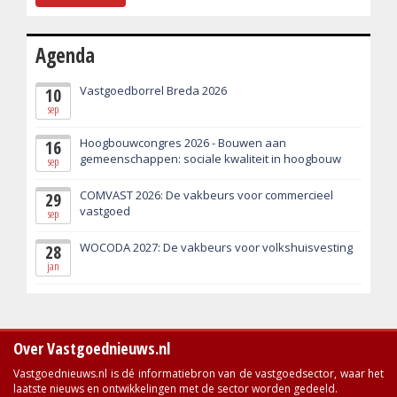
Agenda
Vastgoedborrel Breda 2026
10
sep
Hoogbouwcongres 2026 - Bouwen aan
16
gemeenschappen: sociale kwaliteit in hoogbouw
sep
COMVAST 2026: De vakbeurs voor commercieel
29
vastgoed
sep
WOCODA 2027: De vakbeurs voor volkshuisvesting
28
jan
Over Vastgoednieuws.nl
Vastgoednieuws.nl is dé informatiebron van de vastgoedsector, waar het
laatste nieuws en ontwikkelingen met de sector worden gedeeld.