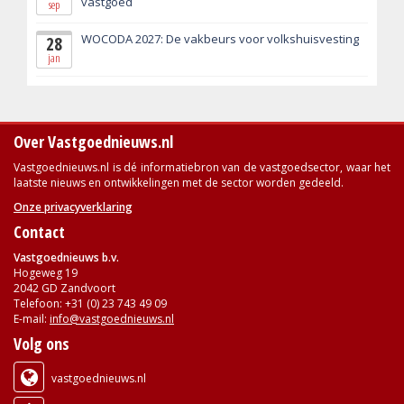
vastgoed
sep
WOCODA 2027: De vakbeurs voor volkshuisvesting
28
jan
Over Vastgoednieuws.nl
Vastgoednieuws.nl is dé informatiebron van de vastgoedsector, waar het
laatste nieuws en ontwikkelingen met de sector worden gedeeld.
Onze privacyverklaring
Contact
Vastgoednieuws b.v.
Hogeweg 19
2042 GD Zandvoort
Telefoon: +31 (0) 23 743 49 09
E-mail:
info@vastgoednieuws.nl
Volg ons
vastgoednieuws.nl