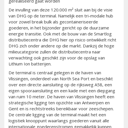
gerealiseerd gaat worden
De invulling van deze 120.000 m² sluit aan bij de visie
van DHG op de terminal. Namelijk een tri-modale hub
voor zowel break bulk als gecontaineriseerde
goederen, in het bijzonder gericht op de duurzame
energie transitie. Ook met de bouw van de Smartlog
distributiecentra die DHG hier op risico ontwikkelt richt
DHG zich onder andere op die markt. Dankzij de hoge
milieucategorie zullen de distributiecentra naar
verwachting ook geschikt zijn voor de opslag van
Lithium Ion batterijen.
De terminal is centraal gelegen in de haven van
Vlissingen, onderdeel van North Sea Port en beschikt
over een directe aansluiting op de rijksweg A58, een
eigen spooraansluiting en een kade met een diepgang
van ruim 10 meter. De haven van Vlissingen heeft een
strategische ligging ten opzichte van Antwerpen en
Gent en is rechtstreeks bereikbaar voor zeeschepen.
De centrale ligging van de terminal maakt het een
logistiek knooppunt waarlangs goederen vanuit alle
internationale goederenstromen gemakkelijk kunnen