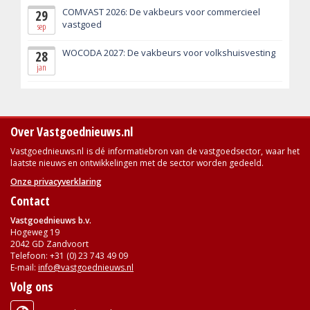
COMVAST 2026: De vakbeurs voor commercieel
29
vastgoed
sep
WOCODA 2027: De vakbeurs voor volkshuisvesting
28
jan
Over Vastgoednieuws.nl
Vastgoednieuws.nl is dé informatiebron van de vastgoedsector, waar het
laatste nieuws en ontwikkelingen met de sector worden gedeeld.
Onze privacyverklaring
Contact
Vastgoednieuws b.v.
Hogeweg 19
2042 GD Zandvoort
Telefoon: +31 (0) 23 743 49 09
E-mail:
info@vastgoednieuws.nl
Volg ons