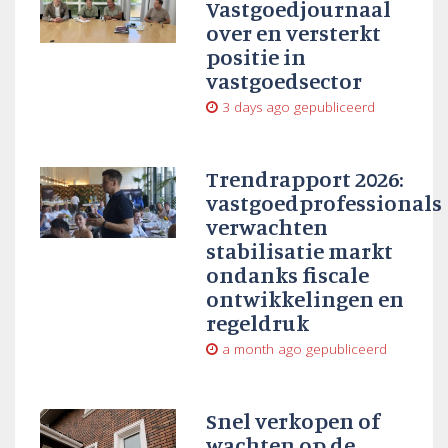
Vastgoedjournaal
over en versterkt
positie in
vastgoedsector
3 days ago
gepubliceerd
Trendrapport 2026:
vastgoedprofessionals
verwachten
stabilisatie markt
ondanks fiscale
ontwikkelingen en
regeldruk
a month ago
gepubliceerd
Snel verkopen of
wachten op de