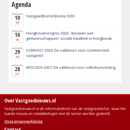
Agenda
Vastgoedborrel Breda 2026
10
sep
Hoogbouwcongres 2026 - Bouwen aan
16
gemeenschappen: sociale kwaliteit in hoogbouw
sep
COMVAST 2026: De vakbeurs voor commercieel
29
vastgoed
sep
WOCODA 2027: De vakbeurs voor volkshuisvesting
28
jan
Over Vastgoednieuws.nl
Vastgoednieuws.nl is dé informatiebron van de vastgoedsector, waar het
laatste nieuws en ontwikkelingen met de sector worden gedeeld.
Onze privacyverklaring
Contact