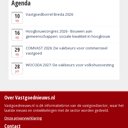
Agenda
Vastgoedborrel Breda 2026
10
sep
Hoogbouwcongres 2026 - Bouwen aan
16
gemeenschappen: sociale kwaliteit in hoogbouw
sep
COMVAST 2026: De vakbeurs voor commercieel
29
vastgoed
sep
WOCODA 2027: De vakbeurs voor volkshuisvesting
28
jan
Over Vastgoednieuws.nl
Vastgoednieuws.nl is dé informatiebron van de vastgoedsector, waar het
laatste nieuws en ontwikkelingen met de sector worden gedeeld.
Onze privacyverklaring
Contact