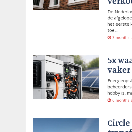
verko
De Nederlan
de afgelope
het eerste 
toe,...
3 months 
5x wa
vaker
Energieopsl
beheerders 
hobby is, m
6 months 
Circle