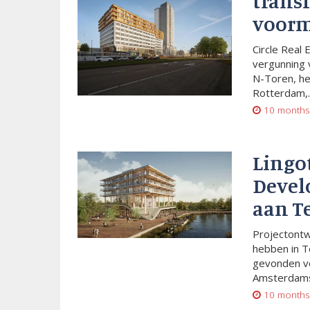
trans
voorm
Circle Real 
vergunning 
N-Toren, he
Rotterdam,..
10 months
Lingo
Devel
aan T
Projectont
hebben in T
gevonden vo
Amsterdams
10 months