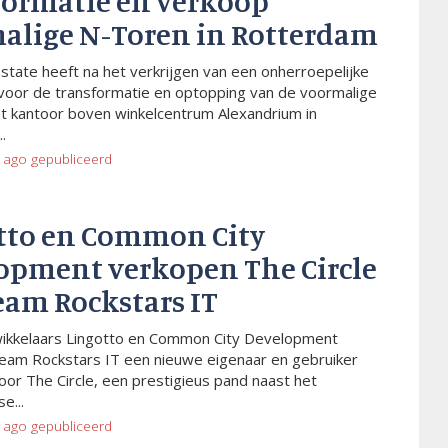
formatie en verkoop
alige N-Toren in Rotterdam
Estate heeft na het verkrijgen van een onherroepelijke
voor de transformatie en optopping van de voormalige
t kantoor boven winkelcentrum Alexandrium in
.
 ago
gepubliceerd
tto en Common City
opment verkopen The Circle
eam Rockstars IT
wikkelaars Lingotto en Common City Development
eam Rockstars IT een nieuwe eigenaar en gebruiker
or The Circle, een prestigieus pand naast het
e...
 ago
gepubliceerd