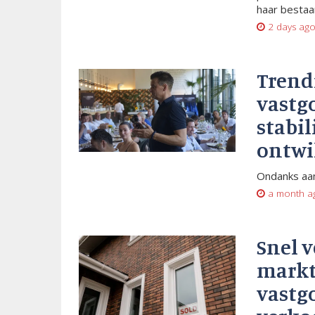
haar bestaan
2 days ag
Trend
vastg
stabil
ontwi
Ondanks aan
a month a
Snel 
markt
vastg