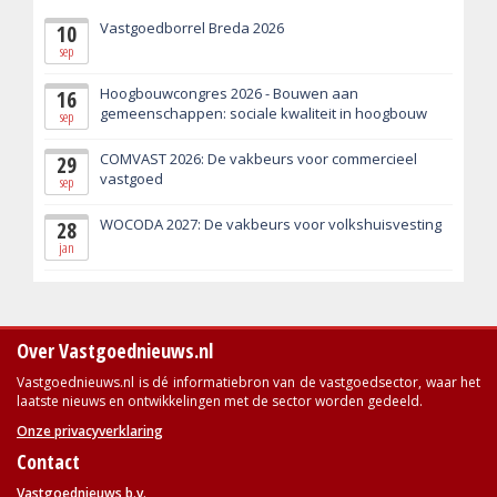
Vastgoedborrel Breda 2026
10
sep
Hoogbouwcongres 2026 - Bouwen aan
16
gemeenschappen: sociale kwaliteit in hoogbouw
sep
COMVAST 2026: De vakbeurs voor commercieel
29
vastgoed
sep
WOCODA 2027: De vakbeurs voor volkshuisvesting
28
jan
Over Vastgoednieuws.nl
Vastgoednieuws.nl is dé informatiebron van de vastgoedsector, waar het
laatste nieuws en ontwikkelingen met de sector worden gedeeld.
Onze privacyverklaring
Contact
Vastgoednieuws b.v.