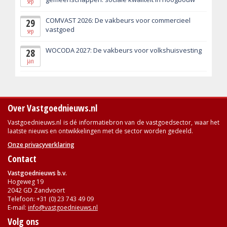
sep
COMVAST 2026: De vakbeurs voor commercieel
29
vastgoed
sep
WOCODA 2027: De vakbeurs voor volkshuisvesting
28
jan
Over Vastgoednieuws.nl
Vastgoednieuws.nl is dé informatiebron van de vastgoedsector, waar het
laatste nieuws en ontwikkelingen met de sector worden gedeeld.
Onze privacyverklaring
Contact
Vastgoednieuws b.v.
Hogeweg 19
2042 GD Zandvoort
Telefoon: +31 (0) 23 743 49 09
E-mail:
info@vastgoednieuws.nl
Volg ons