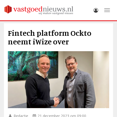
Toggle
Fintech platform Ockto
neemt iWize over
Redactie
21 december 2023 om 09:00