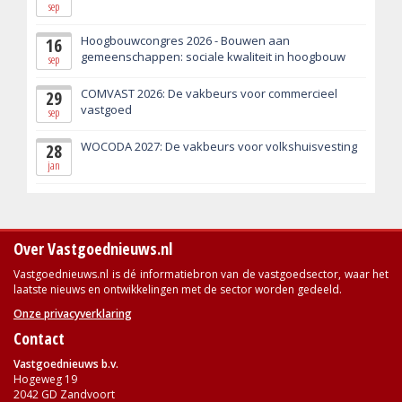
sep
Hoogbouwcongres 2026 - Bouwen aan
16
gemeenschappen: sociale kwaliteit in hoogbouw
sep
COMVAST 2026: De vakbeurs voor commercieel
29
vastgoed
sep
WOCODA 2027: De vakbeurs voor volkshuisvesting
28
jan
Over Vastgoednieuws.nl
Vastgoednieuws.nl is dé informatiebron van de vastgoedsector, waar het
laatste nieuws en ontwikkelingen met de sector worden gedeeld.
Onze privacyverklaring
Contact
Vastgoednieuws b.v.
Hogeweg 19
2042 GD Zandvoort