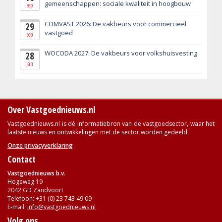
gemeenschappen: sociale kwaliteit in hoogbouw
sep
COMVAST 2026: De vakbeurs voor commercieel
29
vastgoed
sep
WOCODA 2027: De vakbeurs voor volkshuisvesting
28
jan
Over Vastgoednieuws.nl
Vastgoednieuws.nl is dé informatiebron van de vastgoedsector, waar het
laatste nieuws en ontwikkelingen met de sector worden gedeeld.
Onze privacyverklaring
Contact
Vastgoednieuws b.v.
Hogeweg 19
2042 GD Zandvoort
Telefoon: +31 (0) 23 743 49 09
E-mail:
info@vastgoednieuws.nl
Volg ons