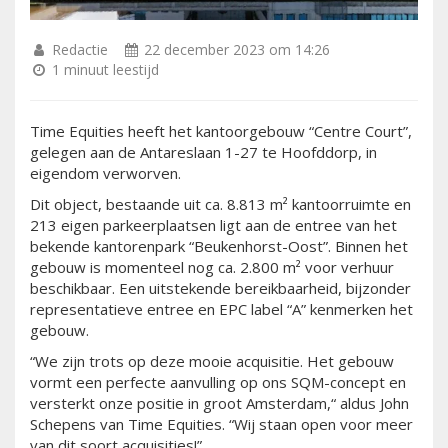
Redactie
22 december 2023 om 14:26
1 minuut leestijd
Time Equities heeft het kantoorgebouw “Centre Court”,
gelegen aan de Antareslaan 1-27 te Hoofddorp, in
eigendom verworven.
Dit object, bestaande uit ca. 8.813 m² kantoorruimte en
213 eigen parkeerplaatsen ligt aan de entree van het
bekende kantorenpark “Beukenhorst-Oost”. Binnen het
gebouw is momenteel nog ca. 2.800 m² voor verhuur
beschikbaar. Een uitstekende bereikbaarheid, bijzonder
representatieve entree en EPC label “A” kenmerken het
gebouw.
“We zijn trots op deze mooie acquisitie. Het gebouw
vormt een perfecte aanvulling op ons SQM-concept en
versterkt onze positie in groot Amsterdam,“ aldus John
Schepens van Time Equities. “Wij staan open voor meer
van dit soort acquisities!”