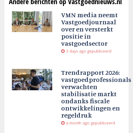
Andere berichten op Vastgoednieuws.nl
VMN media neemt
Vastgoedjournaal
over en versterkt
positie in
vastgoedsector
3 days ago
gepubliceerd
Trendrapport 2026:
vastgoedprofessionals
verwachten
stabilisatie markt
ondanks fiscale
ontwikkelingen en
regeldruk
a month ago
gepubliceerd