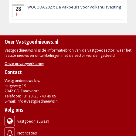
WOCODA 2027: De vakbeurs voor volkshuisvesting
28
jan
Over Vastgoednieuws.nl
Vastgoednieuws.nl is dé informatiebron van de vastgoedsector, waar het
laatste nieuws en ontwikkelingen met de sector worden gedeeld.
Onze privacyverklaring
Contact
Vastgoednieuws b.v.
Hogeweg 19
2042 GD Zandvoort
Telefoon: +31 (0) 23 743 49 09
E-mail:
info@vastgoednieuws.nl
Volg ons
vastgoednieuws.nl
Notificaties