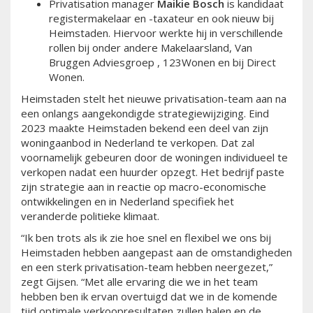
Privatisation manager
Maikie Bosch
is kandidaat
registermakelaar en -taxateur en ook nieuw bij
Heimstaden. Hiervoor werkte hij in verschillende
rollen bij onder andere Makelaarsland, Van
Bruggen Adviesgroep , 123Wonen en bij Direct
Wonen.
Heimstaden stelt het nieuwe privatisation-team aan na
een onlangs aangekondigde strategiewijziging. Eind
2023 maakte Heimstaden bekend een deel van zijn
woningaanbod in Nederland te verkopen. Dat zal
voornamelijk gebeuren door de woningen individueel te
verkopen nadat een huurder opzegt. Het bedrijf paste
zijn strategie aan in reactie op macro-economische
ontwikkelingen en in Nederland specifiek het
veranderde politieke klimaat.
“Ik ben trots als ik zie hoe snel en flexibel we ons bij
Heimstaden hebben aangepast aan de omstandigheden
en een sterk privatisation-team hebben neergezet,”
zegt Gijsen. “Met alle ervaring die we in het team
hebben ben ik ervan overtuigd dat we in de komende
tijd optimale verkoopresultaten zullen halen en de