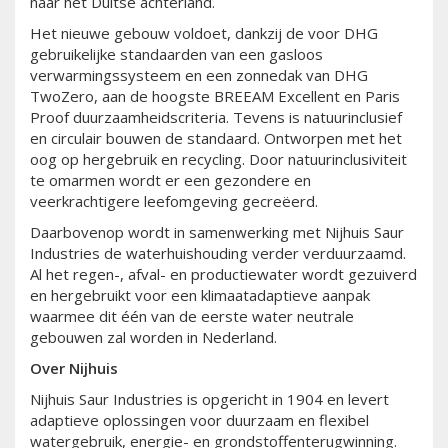
naar het Duitse achterland.
Het nieuwe gebouw voldoet, dankzij de voor DHG
gebruikelijke standaarden van een gasloos
verwarmingssysteem en een zonnedak van DHG
TwoZero, aan de hoogste BREEAM Excellent en Paris
Proof duurzaamheidscriteria. Tevens is natuurinclusief
en circulair bouwen de standaard. Ontworpen met het
oog op hergebruik en recycling. Door natuurinclusiviteit
te omarmen wordt er een gezondere en
veerkrachtigere leefomgeving gecreëerd.
Daarbovenop wordt in samenwerking met Nijhuis Saur
Industries de waterhuishouding verder verduurzaamd.
Al het regen-, afval- en productiewater wordt gezuiverd
en hergebruikt voor een klimaatadaptieve aanpak
waarmee dit één van de eerste water neutrale
gebouwen zal worden in Nederland.
Over Nijhuis
Nijhuis Saur Industries is opgericht in 1904 en levert
adaptieve oplossingen voor duurzaam en flexibel
watergebruik, energie- en grondstoffenterugwinning.