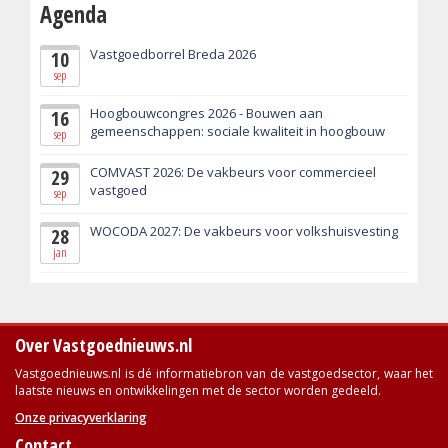
Agenda
Vastgoedborrel Breda 2026
10
sep
Hoogbouwcongres 2026 - Bouwen aan
16
gemeenschappen: sociale kwaliteit in hoogbouw
sep
COMVAST 2026: De vakbeurs voor commercieel
29
vastgoed
sep
WOCODA 2027: De vakbeurs voor volkshuisvesting
28
jan
Over Vastgoednieuws.nl
Vastgoednieuws.nl is dé informatiebron van de vastgoedsector, waar het
laatste nieuws en ontwikkelingen met de sector worden gedeeld.
Onze privacyverklaring
Contact