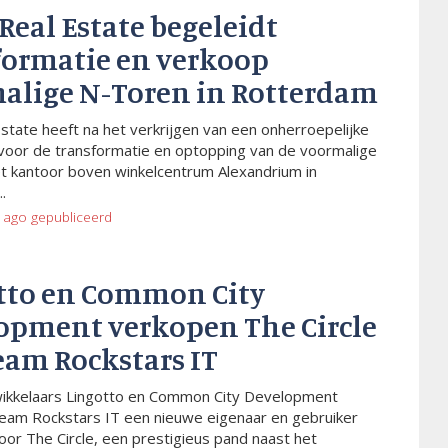
 Real Estate begeleidt
formatie en verkoop
alige N-Toren in Rotterdam
Estate heeft na het verkrijgen van een onherroepelijke
voor de transformatie en optopping van de voormalige
t kantoor boven winkelcentrum Alexandrium in
.
 ago
gepubliceerd
tto en Common City
opment verkopen The Circle
eam Rockstars IT
wikkelaars Lingotto en Common City Development
eam Rockstars IT een nieuwe eigenaar en gebruiker
or The Circle, een prestigieus pand naast het