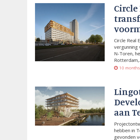
Circle
trans
voorm
Circle Real 
vergunning 
N-Toren, he
Rotterdam,..
10 months
Lingo
Devel
aan T
Projectont
hebben in T
gevonden vo