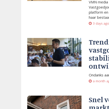
VMN media 
Vastgoedjou
platform en
haar bestaan
3 days ag
Trend
vastg
stabil
ontwi
Ondanks aan
a month a
Snel 
markt