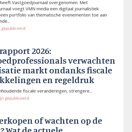
heeft Vastgoedjournaal overgenomen. Met
rnaal voegt VMN media een digitaal journalistiek
 een portfolio van thematische evenementen toe aan
de...
o
gepubliceerd
rapport 2026:
oedprofessionals verwachten
isatie markt ondanks fiscale
kkelingen en regeldruk
houdende fiscale veranderingen, strengere...
go
gepubliceerd
verkopen of wachten op de
? Wat de actuele