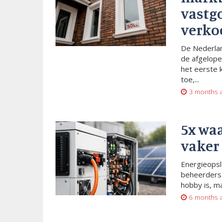
vastg
verko
De Nederlan
de afgelope
het eerste 
toe,...
3 months 
5x wa
vaker
Energieopsl
beheerders 
hobby is, m
6 months 