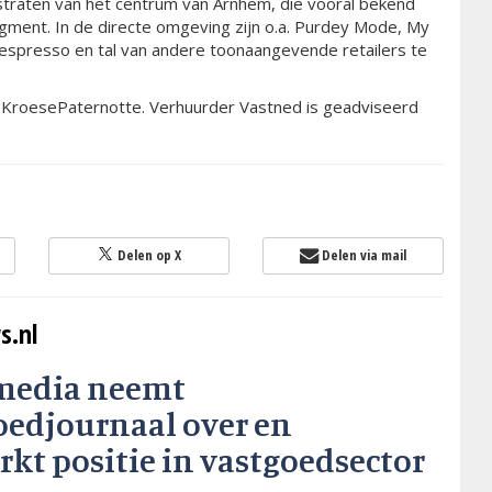
 straten van het centrum van Arnhem, die vooral bekend
egment. In de directe omgeving zijn o.a. Purdey Mode, My
 Nespresso en tal van andere toonaangevende retailers te
r KroesePaternotte. Verhuurder Vastned is geadviseerd
Delen op X
Delen via mail
s.nl
media neemt
oedjournaal over en
rkt positie in vastgoedsector