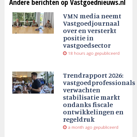
Andere berichten op Vastgoednieuws.nl
VMN media neemt
Vastgoedjournaal
over en versterkt
positie in
vastgoedsector
18 hours ago
gepubliceerd
Trendrapport 2026:
vastgoedprofessionals
verwachten
stabilisatie markt
ondanks fiscale
ontwikkelingen en
regeldruk
a month ago
gepubliceerd