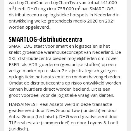
van LogChainOne en LogChainTwo van totaal 441.000
m² heeft DHG nog circa 755.000 m² aan SMARTLOG-
distributiecentra op logistieke hotspots in Nederland in
ontwikkeling welke grotendeels medio 2020 en 2021
worden opgeleverd.
SMARTLOG-distributiecentra
SMARTLOG staat voor smart en logistics en is het
snelst groeiende warehouseconcept van Nederland. De
XXL-distributiecentra bieden mogelijkheden om zowel
ESFR- als ADR-goederen (gevaarlijke stoffen) op een
veilige manier op te slaan. Ze zijn strategisch gelegen
op logistieke hotspots en in en rondom havengebieden.
Omdat de distributiecentra op risico ontwikkeld worden
kunnen huurders direct worden bediend. Dit is een
groot voordeel voor de logistieke vraag van klanten.
HANSAINVEST Real Assets werd in deze transactie
geadviseerd door NewGround Law (juridisch) en door
Antea Group (technisch). DHG werd geadviseerd door
TLF real estate (commercieel) en door Loyens & Loeff
(juridisch).