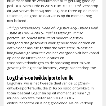
blijkt maar ook de verhuurmarkt blijft gelukkig goed op
peil. DHG verhuurde in 2019 ruim 300.000 m². Verderop
dit jaar verwachten wij met LogChainThree op de markt
te komen, de grootte daarvan is op dit moment nog
niet bekend”.
Philipp Middendorp, Head of Logistics Acquisitions Real
Estate at HANSAINVEST Real Assets
legt uit: “De
portefeuille omvat uitsluitend modern logistiek
vastgoed dat geschikt is voor gebruik door derden en
dat voldoet aan alle technische vereisten”. “Naast de
hoogwaardige kwaliteit van het vastgoed valt het vooral
op door de uitstekende locaties en
transportverbindingen en de spreiding over tal van
gevestigde logistieke locaties”, voegt Middendorp toe.
LogChain-ontwikkelportefeuille
LogChainTwo is het tweede deel van de LogChain-
ontwikkelportefeuille, die DHG op risico ontwikkelt. In
totaal bestaat LogChain op dit moment uit ruim 1,2
miljoen vierkante meter aan SMARTLOG-
distributiecentra en is nog groeiende. Na de verkoop