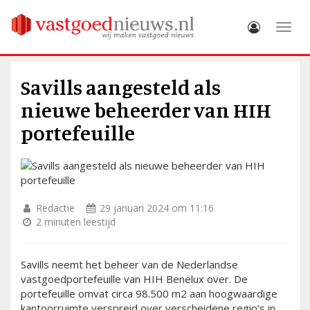
Toggle
Savills aangesteld als
nieuwe beheerder van HIH
portefeuille
Redactie
29 januari 2024 om 11:16
2 minuten leestijd
Savills neemt het beheer van de Nederlandse
vastgoedportefeuille van HIH Benelux over. De
portefeuille omvat circa 98.500 m2 aan hoogwaardige
kantoorruimte verspreid over verscheidene regio’s in