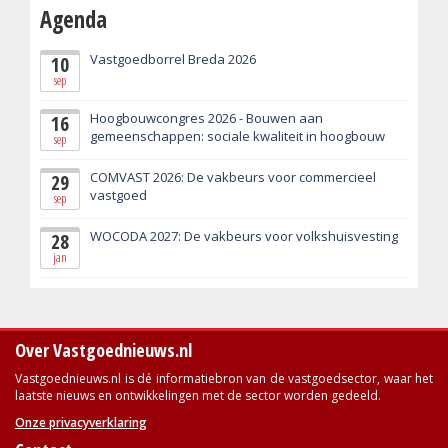
Agenda
Vastgoedborrel Breda 2026
10
sep
Hoogbouwcongres 2026 - Bouwen aan
16
gemeenschappen: sociale kwaliteit in hoogbouw
sep
COMVAST 2026: De vakbeurs voor commercieel
29
vastgoed
sep
WOCODA 2027: De vakbeurs voor volkshuisvesting
28
jan
Over Vastgoednieuws.nl
Vastgoednieuws.nl is dé informatiebron van de vastgoedsector, waar het
laatste nieuws en ontwikkelingen met de sector worden gedeeld.
Onze privacyverklaring