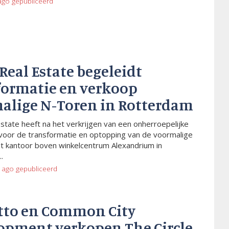
ago
gepubliceerd
 Real Estate begeleidt
formatie en verkoop
alige N-Toren in Rotterdam
Estate heeft na het verkrijgen van een onherroepelijke
voor de transformatie en optopping van de voormalige
t kantoor boven winkelcentrum Alexandrium in
.
 ago
gepubliceerd
tto en Common City
opment verkopen The Circle