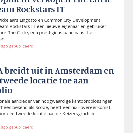
eam Rockstars IT
wikkelaars Lingotto en Common City Development
eam Rockstars IT een nieuwe eigenaar en gebruiker
or The Circle, een prestigieus pand naast het
e...
 ago
gepubliceerd
A breidt uit in Amsterdam en
tweede locatie toe aan
olio
ionale aanbieder van hoogwaardige kantooroplossingen
rheen bekend als Scope, heeft een huurovereenkomst
or een tweede locatie aan de Keizersgracht in
..
 ago
gepubliceerd