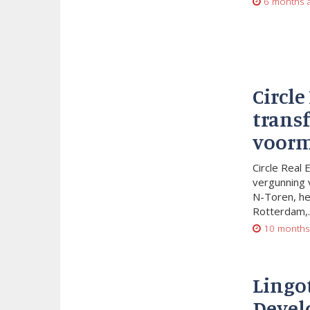
6 months 
Circle
trans
voorm
Circle Real 
vergunning 
N-Toren, he
Rotterdam,..
10 months
Lingo
Devel