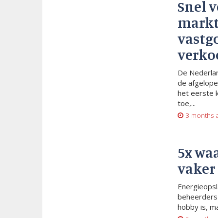
Snel 
markt
vastg
verko
De Nederlan
de afgelope
het eerste 
toe,...
3 months 
5x wa
vaker
Energieopsl
beheerders 
hobby is, m