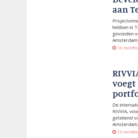
aan T
Projectont
hebben in T
gevonden vo
Amsterdams
10 months
RIVVI
voegt 
portf
De internat
RIVVIA, voo
getekend vo
Amsterdam,.
10 months