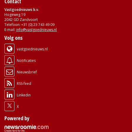
Contact
Vastgoednieuws b.v.
Hogeweg 19
2042 GD Zandvoort
Telefoon: +31 (0) 23 743 49 09
E-mail:
info@vastgoednieuws.nl
Volg ons
vastgoednieuws.nl
Notificaties
Nieuwsbrief
RSS-feed
Linkedin
X
Powered by