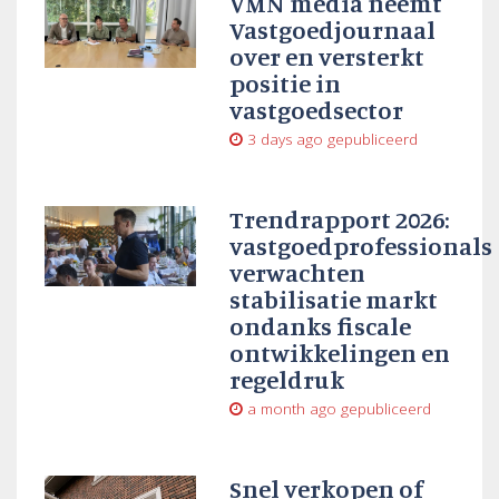
VMN media neemt
Vastgoedjournaal
over en versterkt
positie in
vastgoedsector
3 days ago
gepubliceerd
Trendrapport 2026:
vastgoedprofessionals
verwachten
stabilisatie markt
ondanks fiscale
ontwikkelingen en
regeldruk
a month ago
gepubliceerd
Snel verkopen of