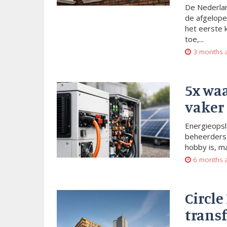
De Nederlan
de afgelope
het eerste 
toe,...
3 months 
5x wa
vaker
Energieopsl
beheerders 
hobby is, m
6 months 
Circle
trans