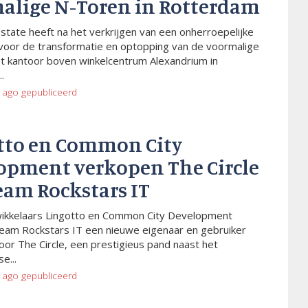
alige N-Toren in Rotterdam
Estate heeft na het verkrijgen van een onherroepelijke
voor de transformatie en optopping van de voormalige
t kantoor boven winkelcentrum Alexandrium in
.
 ago
gepubliceerd
tto en Common City
opment verkopen The Circle
eam Rockstars IT
wikkelaars Lingotto en Common City Development
eam Rockstars IT een nieuwe eigenaar en gebruiker
or The Circle, een prestigieus pand naast het
e...
 ago
gepubliceerd