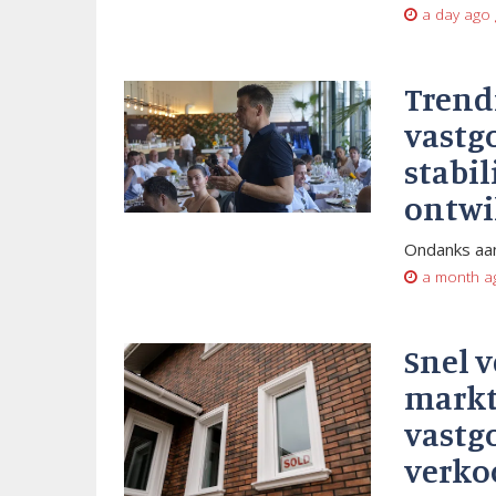
a day ago
Trend
vastg
stabil
ontwi
Ondanks aan
a month a
Snel 
markt
vastg
verko