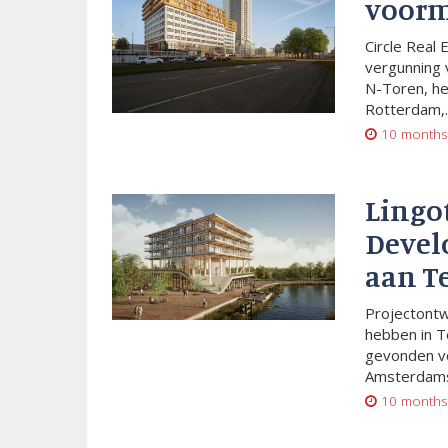
voorm
Circle Real 
vergunning 
N-Toren, he
Rotterdam,..
10 months
Lingo
Devel
aan T
Projectont
hebben in T
gevonden vo
Amsterdams
10 months