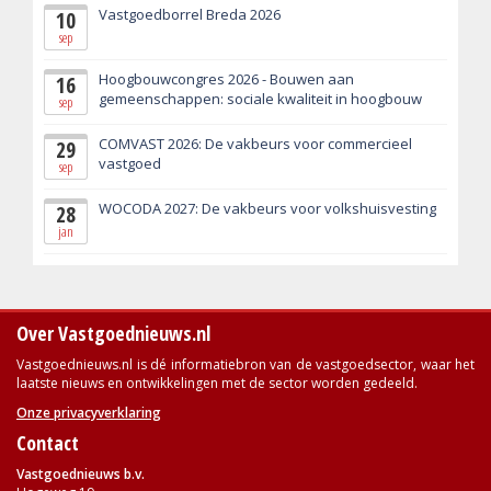
Vastgoedborrel Breda 2026
10
sep
Hoogbouwcongres 2026 - Bouwen aan
16
gemeenschappen: sociale kwaliteit in hoogbouw
sep
COMVAST 2026: De vakbeurs voor commercieel
29
vastgoed
sep
WOCODA 2027: De vakbeurs voor volkshuisvesting
28
jan
Over Vastgoednieuws.nl
Vastgoednieuws.nl is dé informatiebron van de vastgoedsector, waar het
laatste nieuws en ontwikkelingen met de sector worden gedeeld.
Onze privacyverklaring
Contact
Vastgoednieuws b.v.