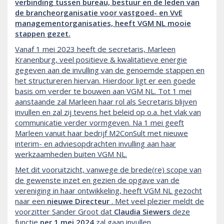
verbinding tussen bureau, bestuur en de leden van
de brancheorganisatie voor vastgoed- en VvE
managementorganisaties, heeft VGM NL mooie
stappen gezet.
Vanaf 1 mei 2023 heeft de secretaris, Marleen
Kranenburg, veel positieve & kwalitatieve energie
gegeven aan de invulling van de genoemde stappen en
het structureren hiervan. Hierdoor ligt er een goede
basis om verder te bouwen aan VGM NL. Tot 1 mei
aanstaande zal Marleen haar rol als Secretaris blijven
invullen en zal zij tevens het beleid op o.a. het vlak van
communicatie verder vormgeven. Na 1 mei geeft
Marleen vanuit haar bedrijf M2ConSult met nieuwe
interim- en adviesopdrachten invulling aan haar
werkzaamheden buiten VGM NL.
Met dit vooruitzicht, vanwege de brede(re) scope van
de gewenste inzet en gezien de opgave van de
vereniging in haar ontwikkeling, heeft VGM NL gezocht
naar een
nieuwe Directeur
. Met veel plezier meldt de
voorzitter Sander Groot dat
Claudia Siewers
deze
functie
per 1 mei 2024
zal gaan invullen.