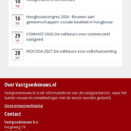
10
sep
Hoogbouwcongres 2026 - Bouwen aan
16
gemeenschappen: sociale kwaliteit in hoogbouw
sep
COMVAST 2026: De vakbeurs voor commercieel
29
vastgoed
sep
WOCODA 2027: De vakbeurs voor volkshuisvesting
28
jan
Over Vastgoednieuws.nl
Vastgoednieuws.nl is dé informatiebron van de vastgoedsector, waar het
laatste nieuws en ontwikkelingen met de sector worden gedeeld.
Onze privacyverklaring
Contact
Vastgoednieuws b.v.
Hogeweg 19