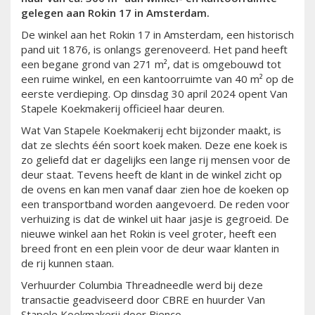
gelegen aan Rokin 17 in Amsterdam.
De winkel aan het Rokin 17 in Amsterdam, een historisch
pand uit 1876, is onlangs gerenoveerd. Het pand heeft
een begane grond van 271 m², dat is omgebouwd tot
een ruime winkel, en een kantoorruimte van 40 m² op de
eerste verdieping. Op dinsdag 30 april 2024 opent Van
Stapele Koekmakerij officieel haar deuren.
Wat Van Stapele Koekmakerij echt bijzonder maakt, is
dat ze slechts één soort koek maken. Deze ene koek is
zo geliefd dat er dagelijks een lange rij mensen voor de
deur staat. Tevens heeft de klant in de winkel zicht op
de ovens en kan men vanaf daar zien hoe de koeken op
een transportband worden aangevoerd. De reden voor
verhuizing is dat de winkel uit haar jasje is gegroeid. De
nieuwe winkel aan het Rokin is veel groter, heeft een
breed front en een plein voor de deur waar klanten in
de rij kunnen staan.
Verhuurder Columbia Threadneedle werd bij deze
transactie geadviseerd door CBRE en huurder Van
Stapele Koekmakerij door Bienco.