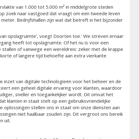
rvlakte van 1.000 tot 5.000 m² in middelgrote steden
te op zoek naar vastgoed dat vraagt om een tweede leven
meter. Bedrijfshallen zijn wat dat betreft in het bijzonder
 van opslagruimte’, voegt Doorten toe.’ We streven ernaar
egang heeft tot opslagruimte. Of het nu is voor een
te stallen of vanwege een wereldreis: zeker met de krappe
orte of langere tijd behoefte aan extra vierkante
e inzet van digitale technologieën voor het beheer en de
eert een geheel digitale ervaring voor klanten, waardoor
iger, sneller en toegankelijker wordt. Dit omvat het
dat klanten in staat stelt op een gebruiksvriendelijke
ale oplossingen stellen ons in staat om onze diensten aan
ssingen niet haalbaar zouden zijn. Dit vergroot ons bereik
n uit.