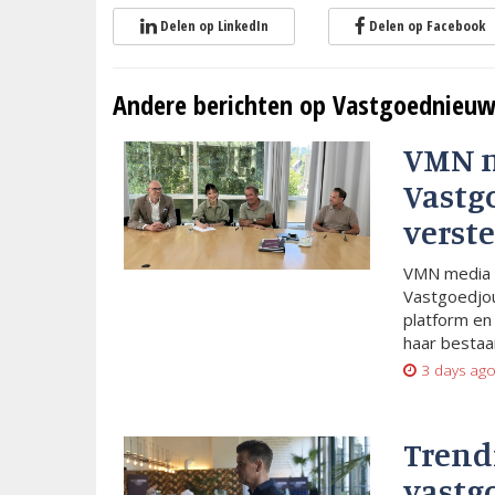
Delen op LinkedIn
Delen op Facebook
Andere berichten op Vastgoednieuw
VMN 
Vastg
verste
VMN media 
Vastgoedjou
platform en
haar bestaan
3 days ag
Trend
vastg