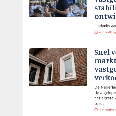
stabil
ontwi
Ondanks aan
a month a
Snel 
markt
vastg
verko
De Nederlan
de afgelope
het eerste 
toe,...
3 months 