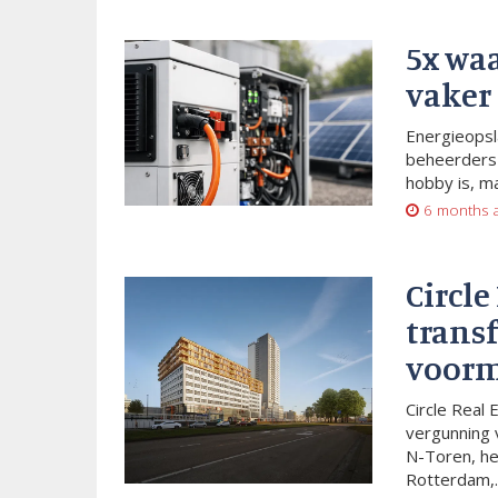
5x wa
vaker
Energieopsl
beheerders 
hobby is, m
6 months 
Circle
trans
voorm
Circle Real 
vergunning 
N-Toren, he
Rotterdam,..