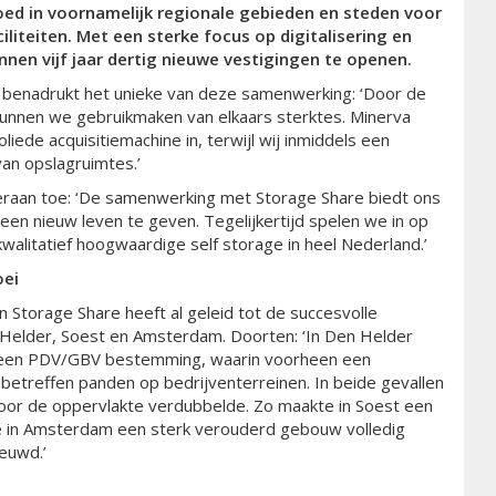
ed in voornamelijk regionale gebieden en steden voor
iliteiten. Met een sterke focus op digitalisering en
innen vijf jaar dertig nieuwe vestigingen te openen.
, benadrukt het unieke van deze samenwerking: ‘Door de
unnen we gebruikmaken van elkaars sterktes. Minerva
iede acquisitiemachine in, terwijl wij inmiddels een
van opslagruimtes.’
raan toe: ‘De samenwerking met Storage Share biedt ons
en nieuw leven te geven. Tegelijkertijd spelen we in op
alitatief hoogwaardige self storage in heel Nederland.’
oei
torage Share heeft al geleid tot de succesvolle
n Helder, Soest en Amsterdam. Doorten: ‘In Den Helder
 een PDV/GBV bestemming, waarin voorheen een
treffen panden op bedrijventerreinen. In beide gevallen
door de oppervlakte verdubbelde. Zo maakte in Soest een
 we in Amsterdam een sterk verouderd gebouw volledig
ieuwd.’