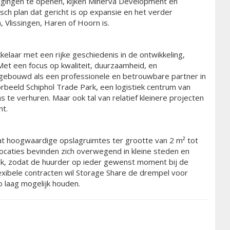
tigingen te openen, kijken Minerva Development en
ch plan dat gericht is op expansie en het verder
 Vlissingen, Haren of Hoorn is.
elaar met een rijke geschiedenis in de ontwikkeling,
. Met een focus op kwaliteit, duurzaamheid, en
gebouwd als een professionele en betrouwbare partner in
rbeeld Schiphol Trade Park, een logistiek centrum van
te verhuren. Maar ook tal van relatief kleinere projecten
nt.
dat hoogwaardige opslagruimtes ter grootte van 2 m² tot
 locaties bevinden zich overwegend in kleine steden en
lijk, zodat de huurder op ieder gewenst moment bij de
exibele contracten wil Storage Share de drempel voor
 laag mogelijk houden.