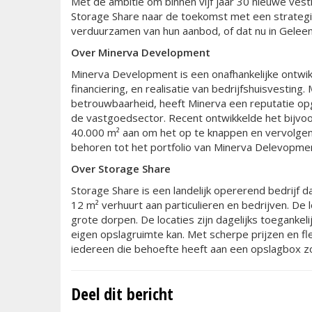
Met de ambitie om binnen vijf jaar 30 nieuwe ves
Storage Share naar de toekomst met een strategis
verduurzamen van hun aanbod, of dat nu in Geleen,
Over Minerva Development
Minerva Development is een onafhankelijke ontwikk
financiering, en realisatie van bedrijfshuisvesting
betrouwbaarheid, heeft Minerva een reputatie op
de vastgoedsector. Recent ontwikkelde het bijvoo
40.000 m² aan om het op te knappen en vervolgens 
behoren tot het portfolio van Minerva Delevopme
Over Storage Share
Storage Share is een landelijk opererend bedrijf 
12 m² verhuurt aan particulieren en bedrijven. De
grote dorpen. De locaties zijn dagelijks toeganke
eigen opslagruimte kan. Met scherpe prijzen en fl
iedereen die behoefte heeft aan een opslagbox zo
Deel dit bericht