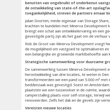
benutten van ongebruikt of onderbenut vastgo
de ontwikkeling van state-of-
the
-art opslagfac
toegankelijkheid, streven de partners ernaar b
Julian Doorten, mede-eigenaar van Storage Share
krachten te bundelen met Minerva Development k
brengt een schat aan ontwikkelervaring en een geol
gevestigde partij zijn als het gaat om de verhuur 
Rob de Groot van Minerva Development voegt hie
de mogelijkheid om vastgoed te optimaliseren en e
een belangrijke en groeiende marktbehoefte aan kw
Strategische samenwerking voor duurzame gr
De samenwerking tussen Minerva Development en S
herontwikkeling van drie locaties, te weten in De
transformeerden we een pand van 5.000 m² met
beddenzaak was gevestigd. Soest en Amsterdam be
plaatsten we een tussenvloer in de ruimte, waar
camperstalling plaats voor self-storage, terwijl
renoveerden. Zelfs het dak en de gevels zijn vern
Vereisten nieuwe locaties