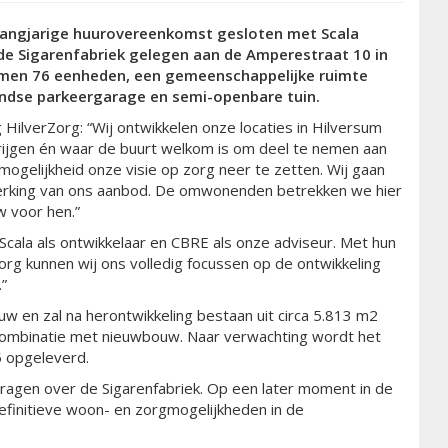
 langjarige huurovereenkomst gesloten met Scala
de Sigarenfabriek gelegen aan de Amperestraat 10 in
men 76 eenheden, een gemeenschappelijke ruimte
dse parkeergarage en semi-openbare tuin.
 HilverZorg: “Wij ontwikkelen onze locaties in Hilversum
rijgen én waar de buurt welkom is om deel te nemen aan
mogelijkheid onze visie op zorg neer te zetten. Wij gaan
werking van ons aanbod. De omwonenden betrekken we hier
w voor hen.”
Scala als ontwikkelaar en CBRE als onze adviseur. Met hun
rg kunnen wij ons volledig focussen op de ontwikkeling
.”
uw en zal na herontwikkeling bestaan uit circa 5.813 m2
ombinatie met nieuwbouw. Naar verwachting wordt het
5 opgeleverd.
ragen over de Sigarenfabriek. Op een later moment in de
definitieve woon- en zorgmogelijkheden in de