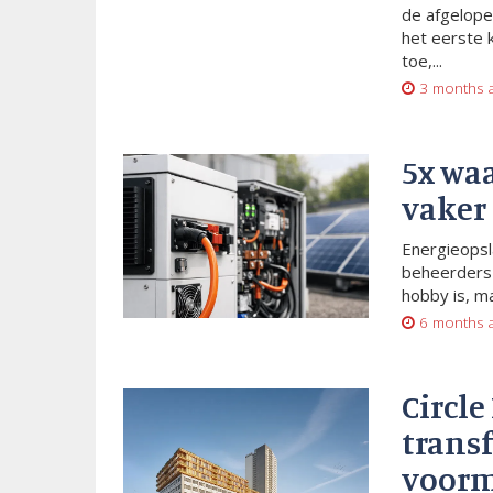
de afgelope
het eerste 
toe,...
3 months 
5x wa
vaker
Energieopsl
beheerders 
hobby is, m
6 months 
Circle
trans
voorm