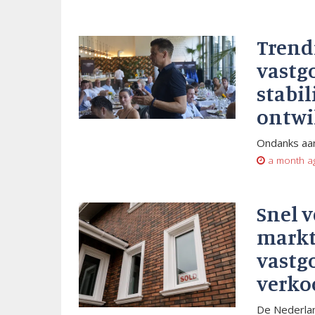
Trend
vastg
stabil
ontwi
Ondanks aan
a month a
Snel 
markt
vastg
verko
De Nederlan