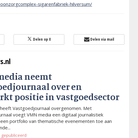
t-woonzorgcomplex-sigarenfabriek-hilversum/
Delen op X
Delen via mail
s.nl
media neemt
oedjournaal over en
rkt positie in vastgoedsector
heeft Vastgoedjournaal overgenomen. Met
rnaal voegt VMN media een digitaal journalistiek
 een portfolio van thematische evenementen toe aan
de...
o
gepubliceerd