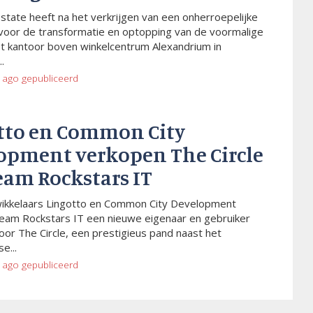
Estate heeft na het verkrijgen van een onherroepelijke
voor de transformatie en optopping van de voormalige
t kantoor boven winkelcentrum Alexandrium in
.
 ago
gepubliceerd
tto en Common City
opment verkopen The Circle
eam Rockstars IT
wikkelaars Lingotto en Common City Development
eam Rockstars IT een nieuwe eigenaar en gebruiker
or The Circle, een prestigieus pand naast het
e...
 ago
gepubliceerd