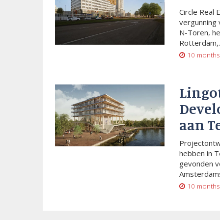
Circle Real 
vergunning 
N-Toren, he
Rotterdam,..
10 months
Lingo
Devel
aan T
Projectont
hebben in T
gevonden vo
Amsterdams
10 months