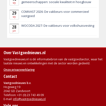
gemeenschappen: sociale kwaliteit in hoogbouw
sep
COMVAST 2026: De vakbeurs voor commercieel
29
vastgoed
sep
WOCODA 2027: De vakbeurs voor volkshuisvesting
28
jan
Over Vastgoednieuws.nl
Vastgoednieuws.nl is dé informatiebron van de vastgoedsector, waar het
laatste nieuws en ontwikkelingen met de sector worden gedeeld.
Onze privacyverklaring
Contact
Vastgoednieuws b.v.
Hogeweg 19
2042 GD Zandvoort
Telefoon: +31 (0) 23 743 49 09
E-mail:
info@vastgoednieuws.nl
Volg ons