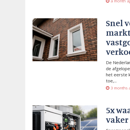
a month a
Snel 
markt
vastg
verko
De Nederlan
de afgelope
het eerste 
toe,...
3 months 
5x wa
vaker