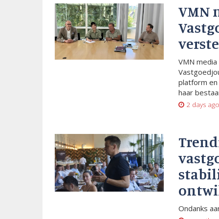
VMN 
Vastg
verste
VMN media 
Vastgoedjou
platform en
haar bestaan
2 days ag
Trend
vastg
stabil
ontwi
Ondanks aan