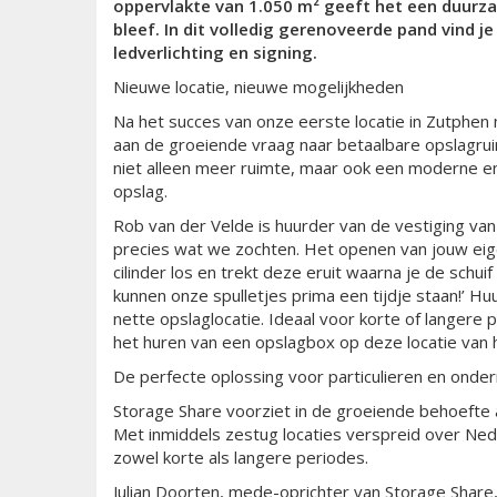
oppervlakte van 1.050 m² geeft het een duurza
bleef. In dit volledig gerenoveerde pand vind j
ledverlichting en
signing
.
Nieuwe locatie, nieuwe mogelijkheden
Na het succes van onze eerste locatie in Zutphen
aan de groeiende vraag naar betaalbare opslagrui
niet alleen meer ruimte, maar ook een moderne e
opslag.
Rob van der Velde is huurder van de vestiging va
precies wat we zochten. Het openen van jouw eige
cilinder los en trekt deze eruit waarna je de schuif
kunnen onze spulletjes prima een tijdje staan!’ Hu
nette opslaglocatie. Ideaal voor korte of langere
het huren van een opslagbox op deze locatie van h
De perfecte oplossing voor particulieren en ond
Storage Share voorziet in de groeiende behoefte 
Met inmiddels zestug locaties verspreid over Ned
zowel korte als langere periodes.
Julian Doorten, mede-oprichter van Storage Share, 