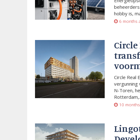
Energieopsl
beheerders 
hobby is, m
6 months 
Circle
trans
voorm
Circle Real 
vergunning 
N-Toren, he
Rotterdam,..
10 months
Lingo
Devel