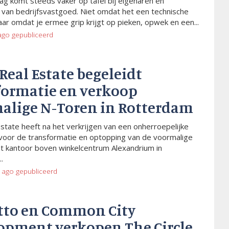
ag komt steeds vaker op tafel bij eigenaren en
van bedrijfsvastgoed. Niet omdat het een technische
aar omdat je ermee grip krijgt op pieken, opwek en een...
ago
gepubliceerd
 Real Estate begeleidt
formatie en verkoop
alige N-Toren in Rotterdam
Estate heeft na het verkrijgen van een onherroepelijke
voor de transformatie en optopping van de voormalige
t kantoor boven winkelcentrum Alexandrium in
.
 ago
gepubliceerd
tto en Common City
opment verkopen The Circle