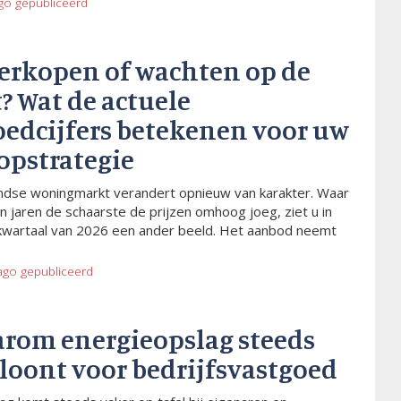
go
gepubliceerd
verkopen of wachten op de
? Wat de actuele
oedcijfers betekenen voor uw
opstrategie
dse woningmarkt verandert opnieuw van karakter. Waar
n jaren de schaarste de prijzen omhoog joeg, ziet u in
kwartaal van 2026 een ander beeld. Het aanbod neemt
ago
gepubliceerd
arom energieopslag steeds
 loont voor bedrijfsvastgoed