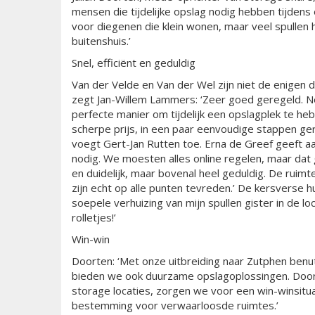
mensen die tijdelijke opslag nodig hebben tijdens
voor diegenen die klein wonen, maar veel spullen
buitenshuis.’
Snel, efficiënt en geduldig
Van der Velde en Van der Wel zijn niet de enigen 
zegt Jan-Willem Lammers: ‘Zeer goed geregeld. Net
perfecte manier om tijdelijk een opslagplek te h
scherpe prijs, in een paar eenvoudige stappen ger
voegt Gert-Jan Rutten toe. Erna de Greef geeft aan
nodig. We moesten alles online regelen, maar dat gi
en duidelijk, maar bovenal heel geduldig. De ruimt
zijn echt op alle punten tevreden.’ De kersverse 
soepele verhuizing van mijn spullen gister in de lo
rolletjes!’
Win-win
Doorten: ‘Met onze uitbreiding naar Zutphen benut
bieden we ook duurzame opslagoplossingen. Door
storage locaties, zorgen we voor een win-winsitu
bestemming voor verwaarloosde ruimtes.’