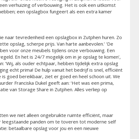
 een verhuizing of verbouwing. Het is ook een uitkomst
 hebben; een opslagbox fungeert als een extra kamer
die naar tevredenheid een opslagbox in Zutphen huren. Zo
te opslag, scherpe prijs. Van harte aanbevolen.’ ‘De
ebben voor onze meubels tijdens onze verbouwing. Een
egeld. En het is 24/7 mogelijk om in je opslag te komen’,
: ‘Wij, als ouder echtpaar, hebben tijdelijk extra opslag
ng echt prima! De hulp vanuit het bedrijf is snel, efficiënt
e is goed bereikbaar, ziet er goed en heel schoon uit. We
huurder Franciska Dukel geeft aan: ‘Het was een prima,
catie van Storage Share in Zutphen. Alles verliep op
ten we niet alleen ongebruikte ruimte efficiënt, maar
 leegstaande panden om te toveren tot moderne self
atie: betaalbare opslag voor jou en een nieuwe