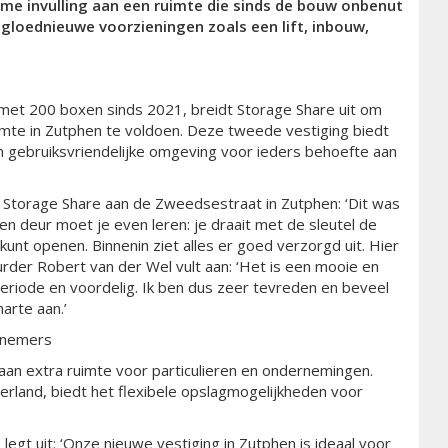
me invulling aan een ruimte die sinds de bouw onbenut
e gloednieuwe voorzieningen zoals een lift, inbouw,
 met 200 boxen sinds 2021, breidt Storage Share uit om
mte in Zutphen te voldoen. Deze tweede vestiging biedt
n gebruiksvriendelijke omgeving voor ieders behoefte aan
n Storage Share aan de Zweedsestraat in Zutphen: ‘Dit was
n deur moet je even leren: je draait met de sleutel de
 kunt openen. Binnenin ziet alles er goed verzorgd uit. Hier
urder Robert van der Wel vult aan: ‘Het is een mooie en
 periode en voordelig. Ik ben dus zeer tevreden en beveel
arte aan.’
ernemers
aan extra ruimte voor particulieren en ondernemingen.
erland, biedt het flexibele opslagmogelijkheden voor
legt uit: ‘Onze nieuwe vestiging in Zutphen is ideaal voor