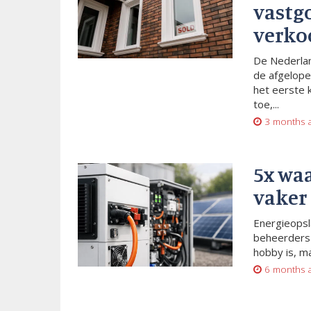
vastg
verko
De Nederlan
de afgelope
het eerste 
toe,...
3 months 
5x wa
vaker
Energieopsl
beheerders 
hobby is, m
6 months 