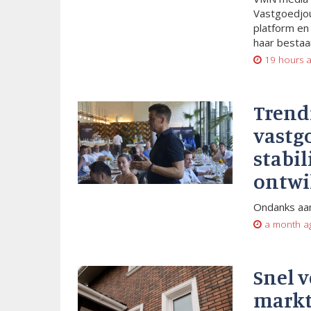
Vastgoedjou
platform en
haar bestaan
19 hours 
Trend
vastg
stabil
ontwi
Ondanks aan
a month a
Snel 
markt