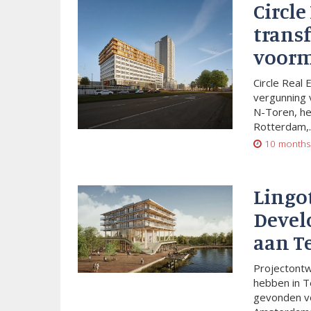
Circle
trans
voorm
Circle Real 
vergunning 
N-Toren, he
Rotterdam,..
10 months
Lingo
Devel
aan T
Projectont
hebben in T
gevonden vo