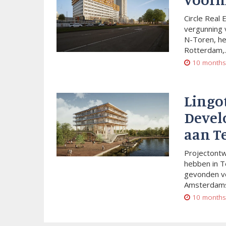
Circle Real 
vergunning 
N-Toren, he
Rotterdam,..
10 months
Lingo
Devel
aan T
Projectont
hebben in T
gevonden vo
Amsterdams
10 months