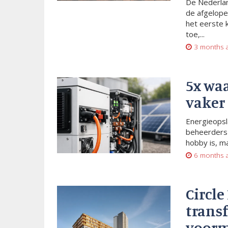
De Nederlan
de afgelope
het eerste 
toe,...
3 months 
5x wa
vaker
Energieopsl
beheerders 
hobby is, m
6 months 
Circle
trans
voorm