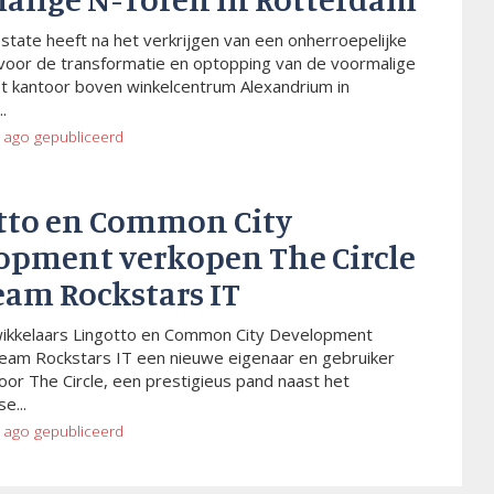
Estate heeft na het verkrijgen van een onherroepelijke
voor de transformatie en optopping van de voormalige
t kantoor boven winkelcentrum Alexandrium in
.
 ago
gepubliceerd
tto en Common City
opment verkopen The Circle
eam Rockstars IT
wikkelaars Lingotto en Common City Development
eam Rockstars IT een nieuwe eigenaar en gebruiker
or The Circle, een prestigieus pand naast het
e...
 ago
gepubliceerd