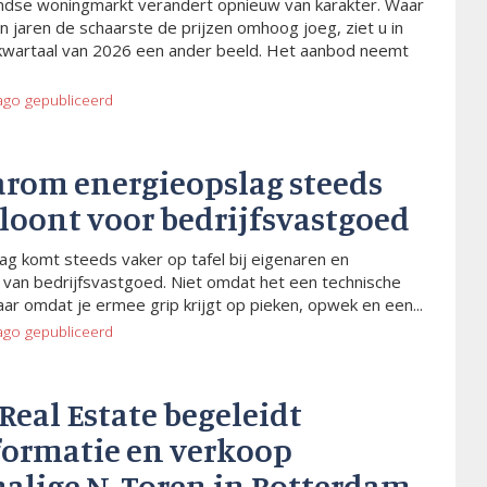
dse woningmarkt verandert opnieuw van karakter. Waar
n jaren de schaarste de prijzen omhoog joeg, ziet u in
kwartaal van 2026 een ander beeld. Het aanbod neemt
ago
gepubliceerd
arom energieopslag steeds
 loont voor bedrijfsvastgoed
ag komt steeds vaker op tafel bij eigenaren en
van bedrijfsvastgoed. Niet omdat het een technische
aar omdat je ermee grip krijgt op pieken, opwek en een...
ago
gepubliceerd
 Real Estate begeleidt
formatie en verkoop
alige N-Toren in Rotterdam