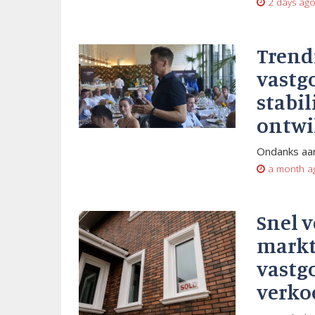
2 days ag
Trend
vastg
stabil
ontwi
Ondanks aan
a month a
Snel 
markt
vastg
verko