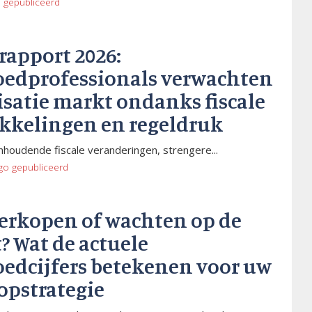
o
gepubliceerd
rapport 2026:
oedprofessionals verwachten
isatie markt ondanks fiscale
kkelingen en regeldruk
houdende fiscale veranderingen, strengere...
go
gepubliceerd
verkopen of wachten op de
? Wat de actuele
oedcijfers betekenen voor uw
opstrategie