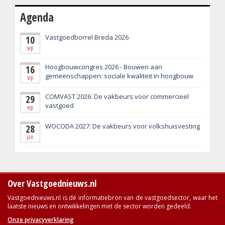
Agenda
Vastgoedborrel Breda 2026
10
sep
Hoogbouwcongres 2026 - Bouwen aan
16
gemeenschappen: sociale kwaliteit in hoogbouw
sep
COMVAST 2026: De vakbeurs voor commercieel
29
vastgoed
sep
WOCODA 2027: De vakbeurs voor volkshuisvesting
28
jan
Over Vastgoednieuws.nl
Vastgoednieuws.nl is dé informatiebron van de vastgoedsector, waar het
laatste nieuws en ontwikkelingen met de sector worden gedeeld.
Onze privacyverklaring