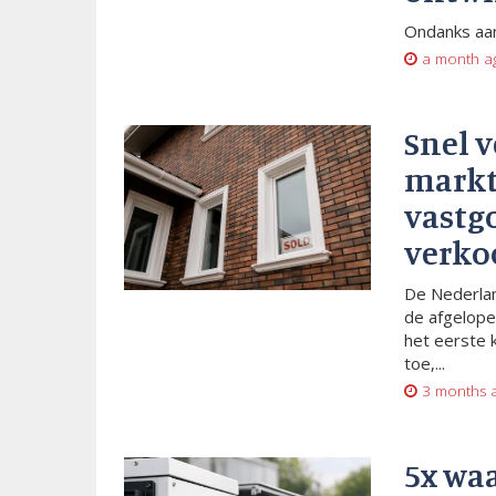
Ondanks aan
a month a
Snel 
markt
vastg
verko
De Nederlan
de afgelope
het eerste 
toe,...
3 months 
5x wa