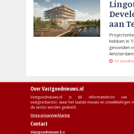
Lingo
Devel
aan T
Projectont
hebben in T
gevonden vo
Amsterdams
10 months
Over Vastgoednieuws.nl
Vastgoednieuws.nl is dé informatiebron van 
vastgoedsector, waar het laatste nieuws en ontwikkelingen 
de sector worden gedeeld.
Onze privacyverklaring
Contact
Vastgoednieuws b.v.