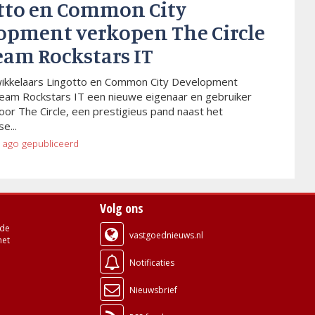
tto en Common City
opment verkopen The Circle
eam Rockstars IT
wikkelaars Lingotto en Common City Development
eam Rockstars IT een nieuwe eigenaar en gebruiker
or The Circle, een prestigieus pand naast het
e...
 ago
gepubliceerd
Volg ons
de
vastgoednieuws.nl
met
Notificaties
Nieuwsbrief