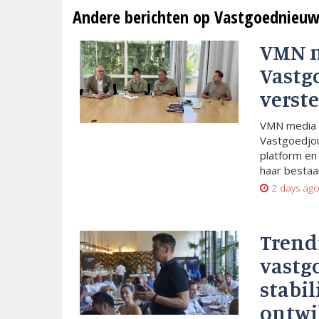
Andere berichten op Vastgoednieuw
VMN 
Vastg
verste
VMN media 
Vastgoedjou
platform en
haar bestaan
2 days ag
Trend
vastg
stabil
ontwi