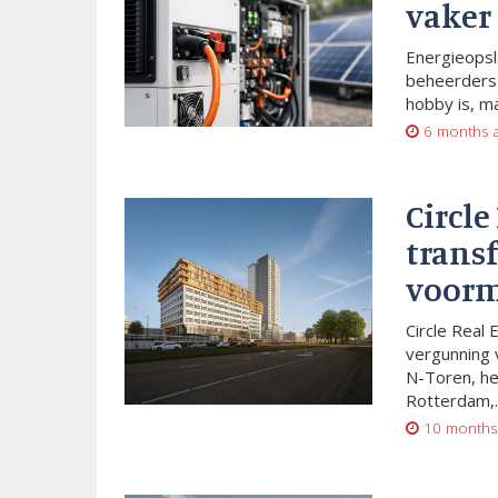
vaker
Energieopsl
beheerders 
hobby is, m
6 months 
Circle
trans
voorm
Circle Real 
vergunning 
N-Toren, he
Rotterdam,..
10 months