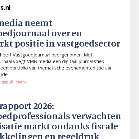
s.nl
media neemt
oedjournaal over en
rkt positie in vastgoedsector
heeft Vastgoedjournaal overgenomen. Met
rnaal voegt VMN media een digitaal journalistiek
 een portfolio van thematische evenementen toe aan
de...
o
gepubliceerd
rapport 2026:
oedprofessionals verwachten
isatie markt ondanks fiscale
kkelingen en regeldruk