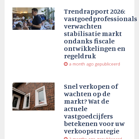
Trendrapport 2026:
vastgoedprofessionals
verwachten
stabilisatie markt
ondanks fiscale
ontwikkelingen en
regeldruk
a month ago
gepubliceerd
Snel verkopen of
wachten op de
markt? Wat de
actuele
vastgoedcijfers
betekenen voor uw
verkoopstrategie
3 months ago
gepubliceerd