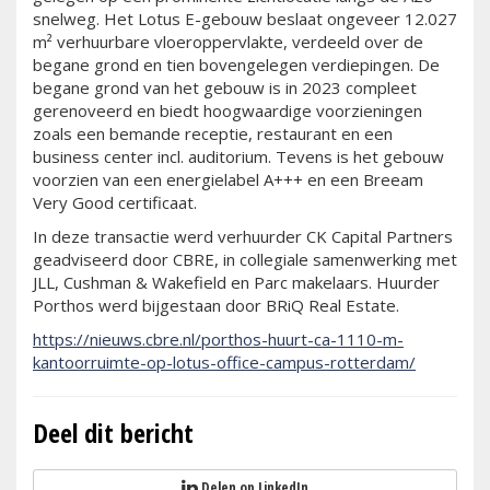
snelweg. Het Lotus E-gebouw beslaat ongeveer 12.027
m² verhuurbare vloeroppervlakte, verdeeld over de
begane grond en tien bovengelegen verdiepingen. De
begane grond van het gebouw is in 2023 compleet
gerenoveerd en biedt hoogwaardige voorzieningen
zoals een bemande receptie, restaurant en een
business center incl. auditorium. Tevens is het gebouw
voorzien van een energielabel A+++ en een Breeam
Very Good certificaat.
In deze transactie werd verhuurder CK Capital Partners
geadviseerd door CBRE, in collegiale samenwerking met
JLL, Cushman & Wakefield en Parc makelaars. Huurder
Porthos werd bijgestaan door BRiQ Real Estate.
https://nieuws.cbre.nl/porthos-huurt-ca-1110-m-
kantoorruimte-op-lotus-office-campus-rotterdam/
Deel dit bericht
Delen op LinkedIn