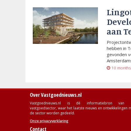
Lingo
Devel
aan T
Projectont
hebben in T
gevonden vo
Amsterdams
10 months
Over Vastgoednieuws.nl
Vastgoednieuws.nl is dé informatiebron van 
vastgoedsector, waar het laatste nieuws en ontwikkelingen 
de sector worden gedeeld.
Onze privacyverklaring
Contact