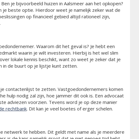
. Ben je bijvoorbeeld huizen in Aalsmeer aan het opkopen?
n je beste optie. Hierdoor weet je namelijk zeker wat de
slissingen op financieel gebied altijd rationeel zijn,
.
oedondernemer. Waarom dit het geval is? Je hebt een
markt waarin je wilt investeren. Hierbij is het wel slim
over lokale kennis beschikt, want zo weet je zeker dat je
in de buurt op je lijstje kunt zetten.
 je contactenlijst te zetten. Vastgoedondernemers komen
sche hulp nodig zal zijn, hoe jammer dit ook is. Een advocaat
juiste adviezen voorzien. Tevens word je op deze manier
de rechtbank
. Dit kan je veel boetes of erger schelen.
je netwerk te hebben. Dit geldt met name als je meerdere
is de kans namelijk groot dat je niet genoeg tijd hebt