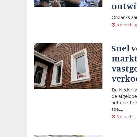
ontwi
Ondanks aan
a month a
Snel 
markt
vastg
verko
De Nederlan
de afgelope
het eerste 
toe,...
3 months 