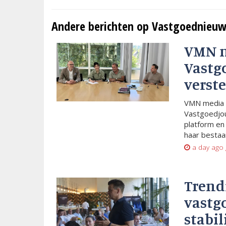
Andere berichten op Vastgoednieuw
VMN 
Vastg
verste
VMN media 
Vastgoedjou
platform en
haar bestaan
a day ago
Trend
vastg
stabil