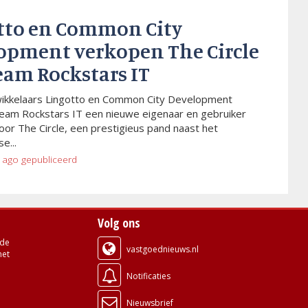
tto en Common City
opment verkopen The Circle
eam Rockstars IT
wikkelaars Lingotto en Common City Development
eam Rockstars IT een nieuwe eigenaar en gebruiker
or The Circle, een prestigieus pand naast het
e...
 ago
gepubliceerd
Volg ons
de
vastgoednieuws.nl
met
Notificaties
Nieuwsbrief