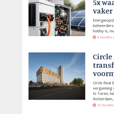
5x wa
vaker
Energieopsl
beheerders 
hobby is, m
6 months 
Circle
trans
voorm
Circle Real 
vergunning 
N-Toren, he
Rotterdam,..
10 months