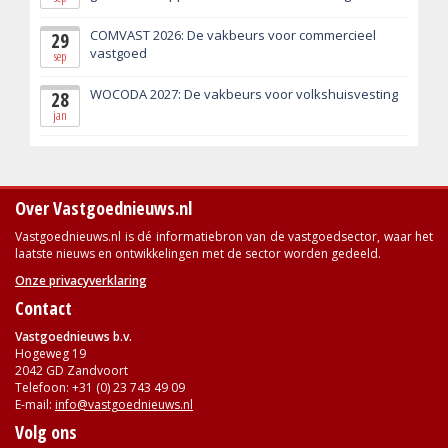
COMVAST 2026: De vakbeurs voor commercieel
29
vastgoed
sep
WOCODA 2027: De vakbeurs voor volkshuisvesting
28
jan
Over Vastgoednieuws.nl
Vastgoednieuws.nl is dé informatiebron van de vastgoedsector, waar het
laatste nieuws en ontwikkelingen met de sector worden gedeeld.
Onze privacyverklaring
Contact
Vastgoednieuws b.v.
Hogeweg 19
2042 GD Zandvoort
Telefoon: +31 (0) 23 743 49 09
E-mail:
info@vastgoednieuws.nl
Volg ons