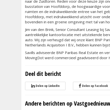
naar de Zuidtoren. Reden voor deze keuze zijn ond
busstation van Hoofddorp, de hoogwaardige voor
ruimten en de indrukwekkende entree van het geb
Hoofddorp, met indrukwekkend uitzicht over onder
bovendien in een groene omgeving met tal van h
Jim van den Brink, Senior Consultant Leasing bij Sa
aantrekkelijke kantoorlocatie met uitstekende be
auto. Wij zijn verheugd dat wij onze klant BNP Pa
Netherlands Acquisition I B.V., hebben kunnen bijs
Savills adviseerde BNP Paribas Real Estate en ver
MovingDot werd commercieel geadviseerd door H
Deel dit bericht
Delen op LinkedIn
Delen op Facebook
Andere berichten op Vastgoednieuw