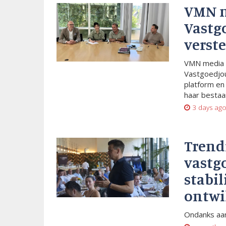
VMN 
Vastg
verste
VMN media 
Vastgoedjou
platform en
haar bestaan
3 days ag
Trend
vastg
stabil
ontwi
Ondanks aan