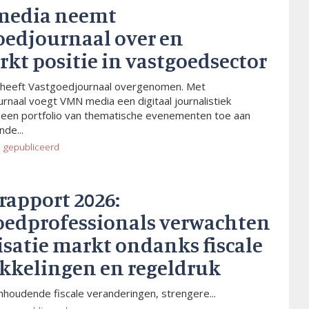
media neemt
oedjournaal over en
rkt positie in vastgoedsector
heeft Vastgoedjournaal overgenomen. Met
rnaal voegt VMN media een digitaal journalistiek
 een portfolio van thematische evenementen toe aan
de...
o
gepubliceerd
rapport 2026:
oedprofessionals verwachten
isatie markt ondanks fiscale
kkelingen en regeldruk
houdende fiscale veranderingen, strengere...