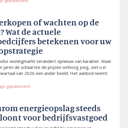
go
gepubliceerd
verkopen of wachten op de
? Wat de actuele
oedcijfers betekenen voor uw
opstrategie
dse woningmarkt verandert opnieuw van karakter. Waar
n jaren de schaarste de prijzen omhoog joeg, ziet u in
kwartaal van 2026 een ander beeld. Het aanbod neemt
ago
gepubliceerd
arom energieopslag steeds
 loont voor bedrijfsvastgoed