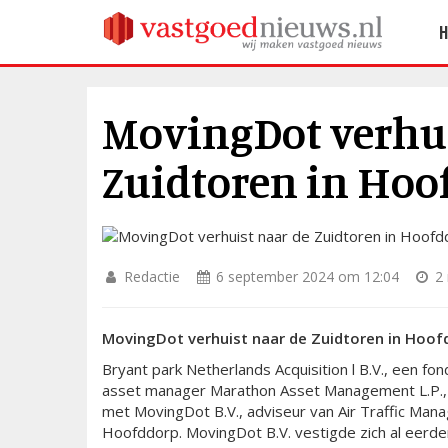
MovingDot verhui
Zuidtoren in Hoo
Redactie
6 september 2024 om 12:04
2 
MovingDot verhuist naar de Zuidtoren in Hoof
Bryant park Netherlands Acquisition l B.V., een f
asset manager Marathon Asset Management L.P., 
met MovingDot B.V., adviseur van Air Traffic Ma
Hoofddorp. MovingDot B.V. vestigde zich al eerde