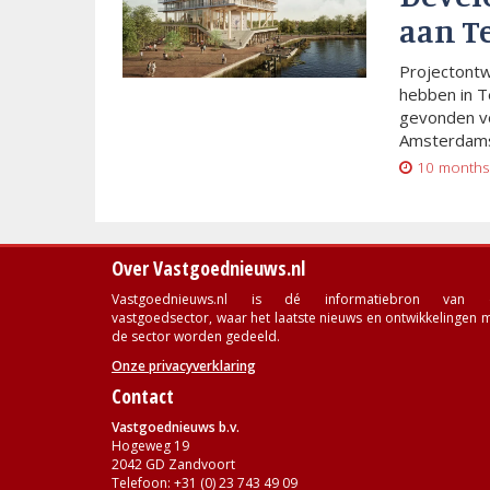
aan T
Projectont
hebben in T
gevonden vo
Amsterdams
10 months
Over Vastgoednieuws.nl
Vastgoednieuws.nl is dé informatiebron van 
vastgoedsector, waar het laatste nieuws en ontwikkelingen 
de sector worden gedeeld.
Onze privacyverklaring
Contact
Vastgoednieuws b.v.
Hogeweg 19
2042 GD Zandvoort
Telefoon: +31 (0) 23 743 49 09