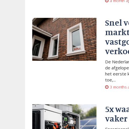
a month a
Snel 
markt
vastg
verko
De Nederlan
de afgelope
het eerste 
toe,...
3 months 
5x wa
vaker