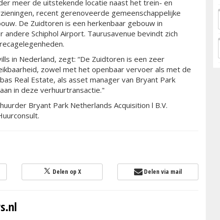
er meer de uitstekende locatie naast het trein- en
zieningen, recent gerenoveerde gemeenschappelijke
ouw. De Zuidtoren is een herkenbaar gebouw in
 andere Schiphol Airport. Taurusavenue bevindt zich
orecagelegenheden.
vills in Nederland, zegt: “De Zuidtoren is een zeer
reikbaarheid, zowel met het openbaar vervoer als met de
ribas Real Estate, als asset manager van Bryant Park
taan in deze verhuurtransactie."
huurder Bryant Park Netherlands Acquisition l B.V.
uurconsult.
Delen op X
Delen via mail
s.nl