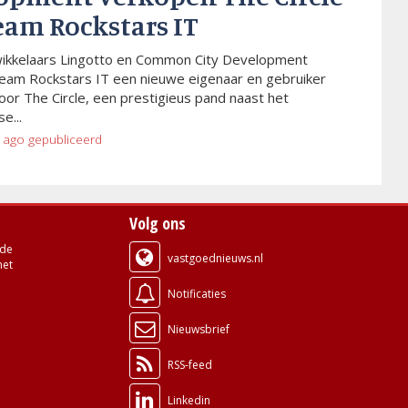
eam Rockstars IT
wikkelaars Lingotto en Common City Development
eam Rockstars IT een nieuwe eigenaar en gebruiker
or The Circle, een prestigieus pand naast het
e...
 ago
gepubliceerd
Volg ons
de
vastgoednieuws.nl
met
Notificaties
Nieuwsbrief
RSS-feed
Linkedin