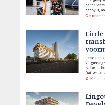
Energieopsl
beheerders 
hobby is, m
6 months 
Circle
trans
voorm
Circle Real 
vergunning 
N-Toren, he
Rotterdam,..
10 months
Lingo
Devel