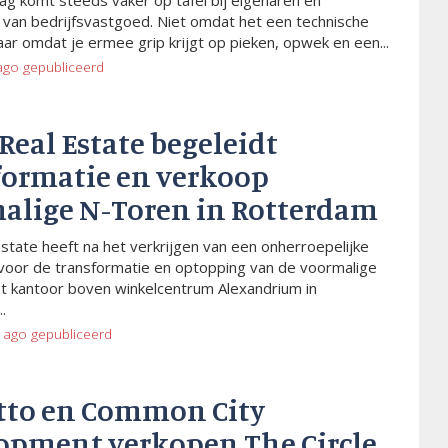
ag komt steeds vaker op tafel bij eigenaren en
van bedrijfsvastgoed. Niet omdat het een technische
aar omdat je ermee grip krijgt op pieken, opwek en een...
ago
gepubliceerd
 Real Estate begeleidt
formatie en verkoop
alige N-Toren in Rotterdam
Estate heeft na het verkrijgen van een onherroepelijke
voor de transformatie en optopping van de voormalige
t kantoor boven winkelcentrum Alexandrium in
.
 ago
gepubliceerd
tto en Common City
opment verkopen The Circle