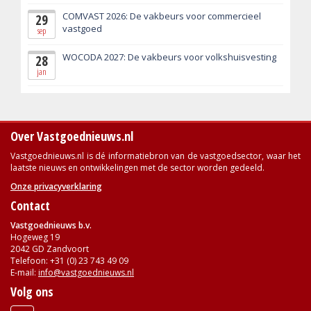
COMVAST 2026: De vakbeurs voor commercieel
29
vastgoed
sep
WOCODA 2027: De vakbeurs voor volkshuisvesting
28
jan
Over Vastgoednieuws.nl
Vastgoednieuws.nl is dé informatiebron van de vastgoedsector, waar het
laatste nieuws en ontwikkelingen met de sector worden gedeeld.
Onze privacyverklaring
Contact
Vastgoednieuws b.v.
Hogeweg 19
2042 GD Zandvoort
Telefoon: +31 (0) 23 743 49 09
E-mail:
info@vastgoednieuws.nl
Volg ons