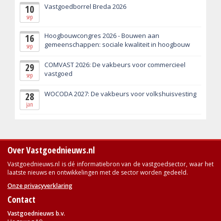
Vastgoedborrel Breda 2026
10
sep
Hoogbouwcongres 2026 - Bouwen aan
16
gemeenschappen: sociale kwaliteit in hoogbouw
sep
COMVAST 2026: De vakbeurs voor commercieel
29
vastgoed
sep
WOCODA 2027: De vakbeurs voor volkshuisvesting
28
jan
Over Vastgoednieuws.nl
Vastgoednieuws.nl is dé informatiebron van de vastgoedsector, waar het
laatste nieuws en ontwikkelingen met de sector worden gedeeld.
Onze privacyverklaring
Contact
Vastgoednieuws b.v.