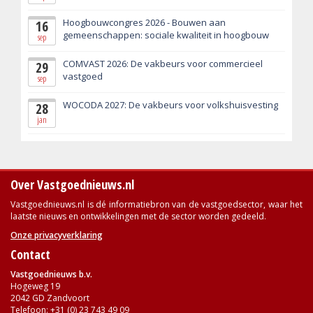
Hoogbouwcongres 2026 - Bouwen aan
16
gemeenschappen: sociale kwaliteit in hoogbouw
sep
COMVAST 2026: De vakbeurs voor commercieel
29
vastgoed
sep
WOCODA 2027: De vakbeurs voor volkshuisvesting
28
jan
Over Vastgoednieuws.nl
Vastgoednieuws.nl is dé informatiebron van de vastgoedsector, waar het
laatste nieuws en ontwikkelingen met de sector worden gedeeld.
Onze privacyverklaring
Contact
Vastgoednieuws b.v.
Hogeweg 19
2042 GD Zandvoort
Telefoon: +31 (0) 23 743 49 09