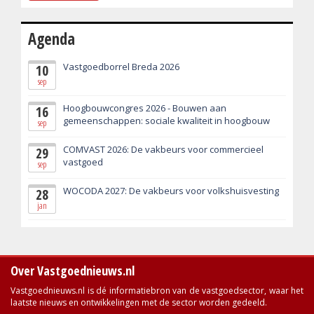
Agenda
Vastgoedborrel Breda 2026
10
sep
Hoogbouwcongres 2026 - Bouwen aan
16
gemeenschappen: sociale kwaliteit in hoogbouw
sep
COMVAST 2026: De vakbeurs voor commercieel
29
vastgoed
sep
WOCODA 2027: De vakbeurs voor volkshuisvesting
28
jan
Over Vastgoednieuws.nl
Vastgoednieuws.nl is dé informatiebron van de vastgoedsector, waar het
laatste nieuws en ontwikkelingen met de sector worden gedeeld.