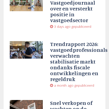
Vastgoedjournaal
over en versterkt
positie in
vastgoedsector
3 days ago
gepubliceerd
Trendrapport 2026:
vastgoedprofessionals
verwachten
stabilisatie markt
ondanks fiscale
ontwikkelingen en
regeldruk
a month ago
gepubliceerd
Snel verkopen of
wachten op de