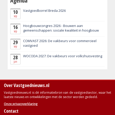
Agenda
Vastgoedborrel Breda 2026
10
sep
Hoogbouwcongres 2026 - Bouwen aan
16
gemeenschappen: sociale kwaliteit in hoogbouw
sep
COMVAST 2026: De vakbeurs voor commercieel
29
vastgoed
sep
WOCODA 2027: De vakbeurs voor volkshuisvesting
28
jan
Over Vastgoednieuws.nl
Vastgoednieuws.nl is dé informatiebron van de vastgoedsector, waar het
laatste nieuws en ontwikkelingen met de sector worden gedeeld.
Onze privacyverklaring
Contact