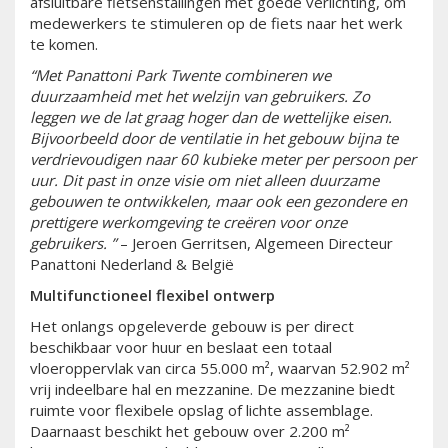
afsluitbare fietsenstallingen met goede verlichting, om
medewerkers te stimuleren op de fiets naar het werk
te komen.
“Met Panattoni Park Twente combineren we
duurzaamheid met het welzijn van gebruikers. Zo
leggen we de lat graag hoger dan de wettelijke eisen.
Bijvoorbeeld door de ventilatie in het gebouw bijna te
verdrievoudigen naar 60 kubieke meter per persoon per
uur. Dit past in onze visie om niet alleen duurzame
gebouwen te ontwikkelen, maar ook een gezondere en
prettigere werkomgeving te creëren voor onze
gebruikers. ”
– Jeroen Gerritsen, Algemeen Directeur
Panattoni Nederland & België
Multifunctioneel flexibel ontwerp
Het onlangs opgeleverde gebouw is per direct
beschikbaar voor huur en beslaat een totaal
vloeroppervlak van circa 55.000 m², waarvan 52.902 m²
vrij indeelbare hal en mezzanine. De mezzanine biedt
ruimte voor flexibele opslag of lichte assemblage.
Daarnaast beschikt het gebouw over 2.200 m²