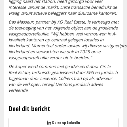
ligging
naast
het station
,
heeft gezorgd
voor
veel
interesse vanuit
de markt
.
Deze transactie
benadrukt
de
vraag vanuit
actieve beleggers
naar duurzame kantoren
.”
Bas Masseur, partner bij XO Real Estate, is verheugd met
de toevoeging van het volgende object aan de groeiende
vastgoedportefeuille.
“Wij hebben veel vertrouwen in A
-
kwaliteit kantoren op centraal gelegen locaties in
Nederland.
Momenteel
onderzoeken
wij
diverse
vastgoedpro
Nederland
en verwachten
we
ook in 2025
onze
vastgoedportefeuille verder uit te breiden
.
”
De koper werd commercieel geadviseerd door Circle
Real Estate, technisch geadviseerd door SGS en juridisch
bijgestaan door Lexence. Colliers trad op als adviseur
van de verkoper, terwijl Dentons juridisch advies
verleende.
Deel dit bericht
Delen op LinkedIn