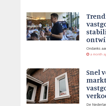
Trend
vastg
stabil
ontwi
Ondanks aan
a month a
Snel 
markt
vastg
verko
De Nederlan