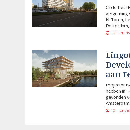
Circle Real 
vergunning 
N-Toren, he
Rotterdam,..
10 months
Lingo
Devel
aan T
Projectont
hebben in T
gevonden vo
Amsterdams
10 months