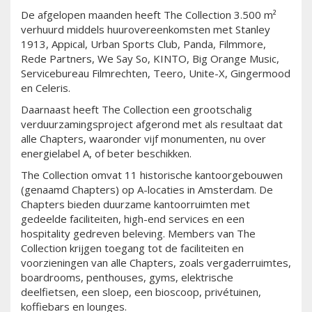
De afgelopen maanden heeft The Collection 3.500 m²
verhuurd middels huurovereenkomsten met Stanley
1913, Appical, Urban Sports Club, Panda, Filmmore,
Rede Partners, We Say So, KINTO, Big Orange Music,
Servicebureau Filmrechten, Teero, Unite-X, Gingermood
en Celeris.
Daarnaast heeft The Collection een grootschalig
verduurzamingsproject afgerond met als resultaat dat
alle Chapters, waaronder vijf monumenten, nu over
energielabel A, of beter beschikken.
The Collection omvat 11 historische kantoorgebouwen
(genaamd Chapters) op A-locaties in Amsterdam. De
Chapters bieden duurzame kantoorruimten met
gedeelde faciliteiten, high-end services en een
hospitality gedreven beleving. Members van The
Collection krijgen toegang tot de faciliteiten en
voorzieningen van alle Chapters, zoals vergaderruimtes,
boardrooms, penthouses, gyms, elektrische
deelfietsen, een sloep, een bioscoop, privétuinen,
koffiebars en lounges.