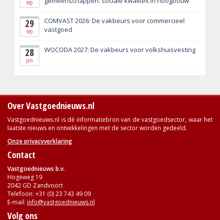
gemeenschappen: sociale kwaliteit in hoogbouw
sep
COMVAST 2026: De vakbeurs voor commercieel
29
vastgoed
sep
WOCODA 2027: De vakbeurs voor volkshuisvesting
28
jan
Over Vastgoednieuws.nl
Vastgoednieuws.nl is dé informatiebron van de vastgoedsector, waar het
laatste nieuws en ontwikkelingen met de sector worden gedeeld.
Onze privacyverklaring
Contact
Vastgoednieuws b.v.
Hogeweg 19
2042 GD Zandvoort
Telefoon: +31 (0) 23 743 49 09
E-mail:
info@vastgoednieuws.nl
Volg ons