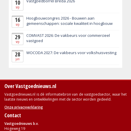
Vastgoedborrel Breda 2026
10
sep
Hoogbouwcongres 2026 - Bouwen aan
16
gemeenschappen: sociale kwaliteit in hoogbouw
sep
COMVAST 2026: De vakbeurs voor commercieel
29
vastgoed
sep
WOCODA 2027: De vakbeurs voor volkshuisvesting
28
jan
Over Vastgoednieuws.nl
Vastgoednieuws.nl is dé informatiebron van de vastgoedsector, waar het
laatste nieuws en ontwikkelingen met de sector worden gedeeld.
Onze privacyverklaring
Contact
Vastgoednieuws b.v.
Hogeweg 19